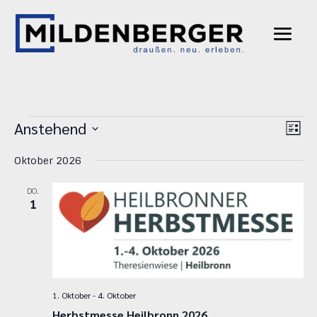
Veranstaltungen
Ans
Ver
Anstehend
Liste
Ans
Nav
Datum
Nav
Oktober 2026
wählen.
DO.
1
1. Oktober
-
4. Oktober
Herbstmesse Heilbronn 2026