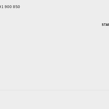
91 900 850
STA