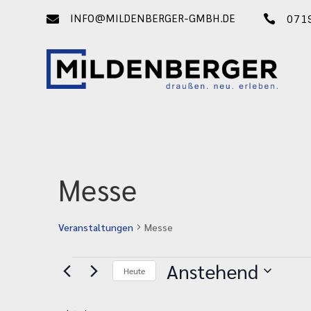
INFO@MILDENBERGER-GMBH.DE


071
Messe
Veranstaltungen
Messe
Veranstaltungen
Anstehend
Heute
Datum
wählen.